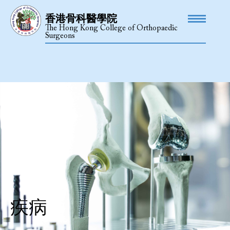
香港骨科醫學院
The Hong Kong College of Orthopaedic
Surgeons
疾病