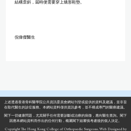
結構歪斜，屆時便需要穿上矯形鞋墊。
倪偉傑醫生
上述透過香港骨科醫學院公共資訊委員會網站刊登或提供的資料及建議，並非旨
在取代醫生的診症服務。本網站資料僅供資訊參考，並不構成專門的醫療建議。
閣下一切健康問題，尤其關乎任何需要診斷或治療的病徵，應向醫生查詢。閣下
因應本網站資料而作出的任何行動，概屬閣下姐審慎考慮後的個人決定。
Copyright The Hong Kong College of Orthopaedic Surgeons.
Web Designed
by