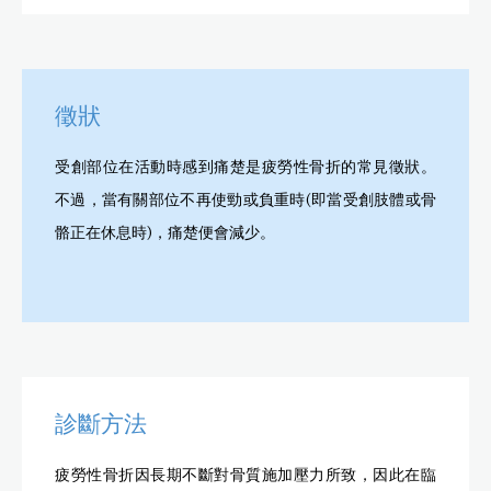
徵狀
受創部位在活動時感到痛楚是疲勞性骨折的常見徵狀。
不過，當有關部位不再使勁或負重時(即當受創肢體或骨
骼正在休息時)，痛楚便會減少。
診斷方法
疲勞性骨折因長期不斷對骨質施加壓力所致，因此在臨