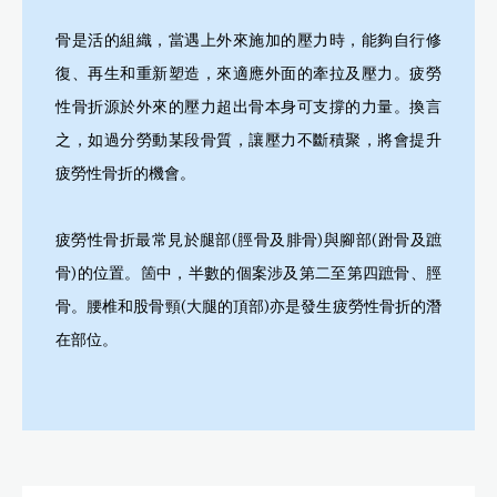
骨是活的組織，當遇上外來施加的壓力時，能夠自行修
復、再生和重新塑造，來適應外面的牽拉及壓力。疲勞
性骨折源於外來的壓力超出骨本身可支撐的力量。換言
之，如過分勞動某段骨質，讓壓力不斷積聚，將會提升
疲勞性骨折的機會。
疲勞性骨折最常見於腿部(脛骨及腓骨)與腳部(跗骨及蹠
骨)的位置。箇中，半數的個案涉及第二至第四蹠骨、脛
骨。腰椎和股骨頸(大腿的頂部)亦是發生疲勞性骨折的潛
在部位。