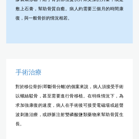
膠製矯形器，給予骨折部位提供外來支撐的力量，或是
敷上石膏，幫助骨質自癒。病人約需要三個月的時間康
復，與一般骨折的情況相若。
手術治療
對於移位骨折(即斷骨分離)的個案來說，病人須接受手術
以螺絲駁骨，甚至需要進行骨移植。在特殊情況下，為
求加強康復的速度，病人在手術後可接受電磁場或超聲
波刺激治療，或靜脈注射雙磷酸鹽類藥物來幫助骨質生
長。