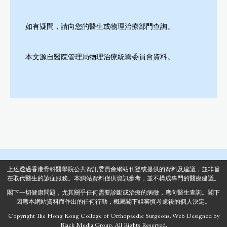
如有疑問，請向您的醫生或物理治療部門查詢。
本文源自醫院管理局物理治療統籌委員會資料。
上述透過香港骨科醫學院公共資訊委員會網站刊登或提供的資料及建議，並非旨
在取代醫生的診症服務。本網站資料僅供資訊參考，並不構成專門的醫療建議。
閣下一切健康問題，尤其關乎任何需要診斷或治療的病徵，應向醫生查詢。閣下
因應本網站資料而作出的任何行動，概屬閣下姐審慎考慮後的個人決定。
Copyright The Hong Kong College of Orthopaedic Surgeons.
Web Designed
by
Black Media Group.
All Rights Reserved.