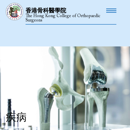
香港骨科醫學院
The Hong Kong College of Orthopaedic
Surgeons
疾病