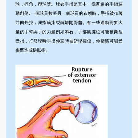
球，摔角，欖球等。球衣手指是其中一樣普遍的手指運
動創傷, 一個球員拉著另一個球員的衣領時，手指被扣著
並向外拉，屈指筋撕裂而離開骨骼。有一些運動需要大
量的手臂與手的力量例如攀石，手部筋腱也可能被撕裂
受損，打籃球時手指伸直時被籃球撞傷，伸指筋可能受
傷而造成槌狀指。