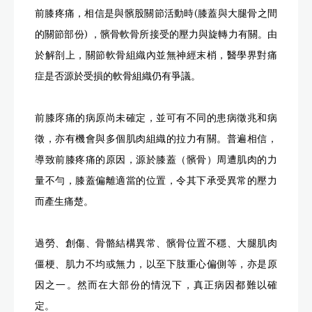
前膝疼痛，相信是與髕股關節活動時(膝蓋與大腿骨之間
的關節部份) ，髕骨軟骨所接受的壓力與旋轉力有關。由
於解剖上，關節軟骨組織內並無神經末梢，醫學界對痛
症是否源於受損的軟骨組織仍有爭議。
前膝庝痛的病原尚未確定，並可有不同的患病徵兆和病
徵，亦有機會與多個肌肉組織的拉力有關。普遍相信，
導致前膝疼痛的原因，源於膝蓋（髕骨）周遭肌肉的力
量不勻，膝蓋偏離適當的位置，令其下承受異常的壓力
而產生痛楚。
過勞、創傷、骨骼結構異常、髕骨位置不穩、大腿肌肉
僵梗、肌力不均或無力，以至下肢重心偏側等，亦是原
因之一。然而在大部份的情況下，真正病因都難以確
定。