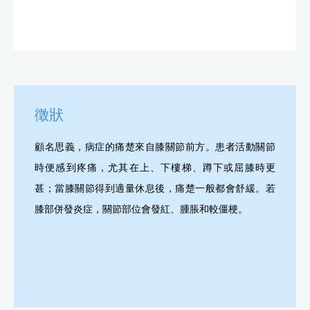
徵狀
顧名思義，病症的痛楚來自膝關節前方。患者活動關節
時便感到疼痛，尤其在上、下樓梯、蹲下或屈膝時更
甚；當膝關節得到適量休息後，痛楚一般都會舒緩。若
膝部併發炎症，關節部位會發紅、腫脹和較僵梗。