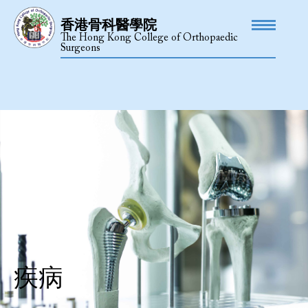
香港骨科醫學院
The Hong Kong College of Orthopaedic
Surgeons
疾病