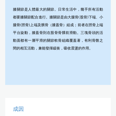
膝關節是人體最大的關節。日常生活中，幾乎所有活動
都要膝關節配合進行。膝關節是由大腿骨(股骨)下端、小
腿骨(脛骨)上端及髕骨（膝蓋骨）組成；前者在脛骨上端
平台旋動，膝蓋骨則在股骨骨髁前滑動。三塊骨頭的活
動面都有一層平滑的關節軟骨組織覆蓋著，有利骨骼之
間的相互活動，兼能發揮緩衝，吸收震盪的作用。
成因