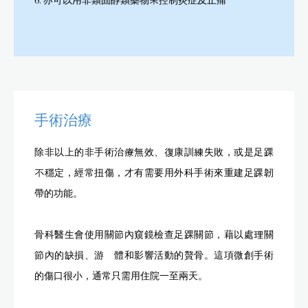
6. 亦可以用非類固醇類藥物來控制炎症及止痛
手術治療
除非以上的非手術治療無效、復康訓練失敗，或是足踝
不穩定，經常扭傷，才有需要用外科手術來重建足踝韌
帶的功能。
骨科醫生會使用關節內窺鏡檢查足踝關節，藉以處理關
節內的缺損、游離體和影響活動的贅骨。這項微創手術
的傷口很小，通常只需用住院一至兩天。