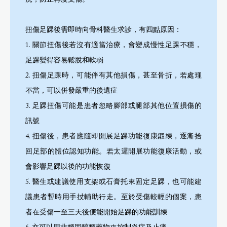
況，防止再度受傷。
扭傷足踝後需即時向骨科醫生求診，有四點原因：
1. 關節扭傷後若沒有適當治療，會變成慢性足踝不穩，
足踝變得容易鬆脫和軟弱
2. 扭傷足踝時，可能伴有其他損傷，甚至骨折，若處理
不當，可以併發嚴重的後遺症
3. 足踝扭傷可能是患者忽略腳部或腿部其他位置損傷的
訊號
4. 扭傷後，患者應隨即開展足踝功能復康鍛練，逐漸拾
回足部的體位認知功能。若太遲開展功能復康活動，或
會影響足踝以後的功能恢復
5. 醫生或建議使用支架或石膏托來固定足踝，也可能建
議患者暫時用手扙輔助行走。至於受傷較輕的個案，患
者在受傷一至三天後便能開始足踝的功能訓練