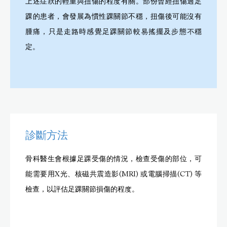
上述症狀的輕重與扭傷的程度有關。部份曾經扭傷過足
踝的患者，會發展為慣性踝關節不穩，扭傷後可能沒有
腫痛，只是走路時感覺足踝關節較易搖擺及步態不穩
定。
診斷方法
骨科醫生會根據足踝受傷的情況，檢查受傷的部位，可
能需要用X光、核磁共震造影(MRI) 或電腦掃描(CT) 等
檢查，以評估足踝關節損傷的程度。