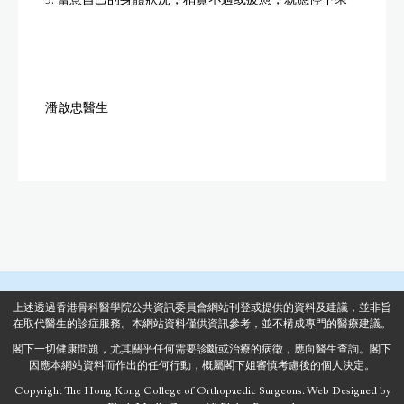
5. 留意自己的身體狀況，稍覺不適或疲憊，就應停下來
潘啟忠醫生
上述透過香港骨科醫學院公共資訊委員會網站刊登或提供的資料及建議，並非旨
在取代醫生的診症服務。本網站資料僅供資訊參考，並不構成專門的醫療建議。
閣下一切健康問題，尤其關乎任何需要診斷或治療的病徵，應向醫生查詢。閣下
因應本網站資料而作出的任何行動，概屬閣下姐審慎考慮後的個人決定。
Copyright The Hong Kong College of Orthopaedic Surgeons.
Web Designed
by