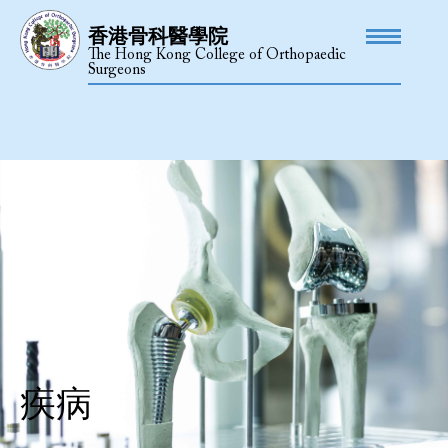
香港骨科醫學院
The Hong Kong College of Orthopaedic
Surgeons
疾病