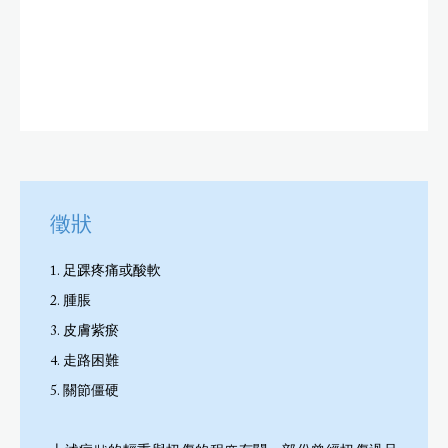
徵狀
1. 足踝疼痛或酸軟
2. 腫脹
3. 皮膚紫瘀
4. 走路困難
5. 關節僵硬